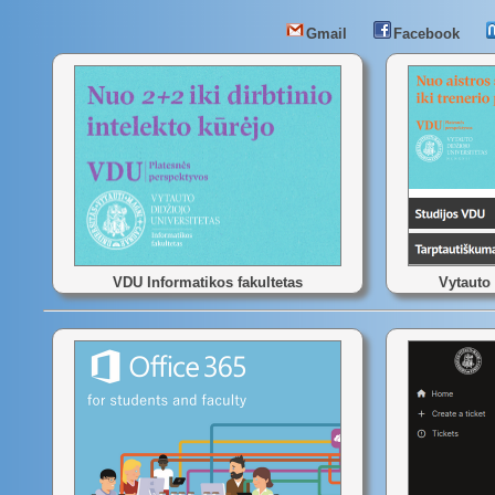
Gmail
Facebook
VDU Informatikos fakultetas
Vytauto 