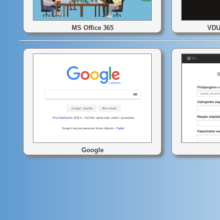
MS Office 365
VDU
Google